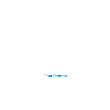
¿Listo para mejorar tu tienda
online?
Únete a miles de tiendas que confían en
Cujiware para sus plugins de eCommerce.
Ver planes
Contáctanos